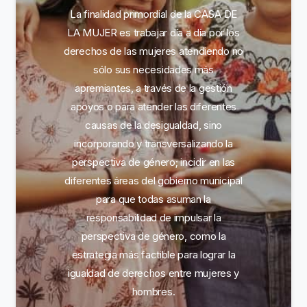
La finalidad primordial de la CASA DE
LA MUJER es trabajar día a día por los
derechos de las mujeres atendiendo no
sólo sus necesidades más
apremiantes, a través de la gestión
apoyos o para atender las diferentes
causas de la desigualdad, sino
incorporando y transversalizando la
perspectiva de género; incidir en las
diferentes áreas del gobierno municipal
para que todas asuman la
responsabilidad de impulsar la
perspectiva de género, como la
estrategia más factible para lograr la
igualdad de derechos entre mujeres y
hombres.