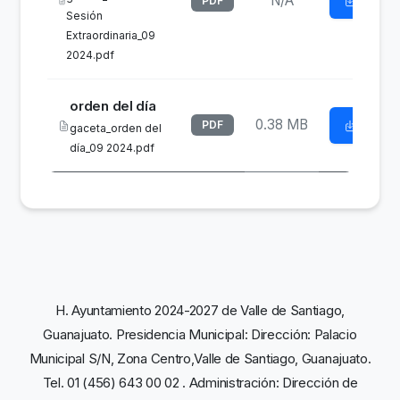
N/A
Descar
PDF
Sesión
Extraordinaria_09
2024.pdf
orden del día
0.38 MB
PDF
Descar
gaceta_orden del
día_09 2024.pdf
H. Ayuntamiento 2024-2027 de Valle de Santiago,
Guanajuato. Presidencia Municipal: Dirección: Palacio
Municipal S/N, Zona Centro,Valle de Santiago, Guanajuato.
Tel. 01 (456) 643 00 02 . Administración: Dirección de