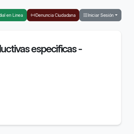
ial en Linea
Denuncia Ciudadana
Iniciar Sesión
uctivas especificas -